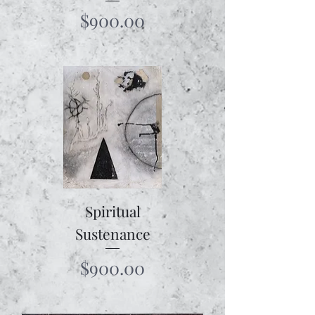
Price
$900.00
Spiritual
Sustenance
Price
$900.00