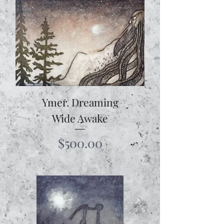
Ymer. Dreaming
Wide Awake
Price
$500.00