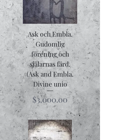
Ask och Embla.
Gudomlig
förening och
själarnas färd.
(Ask and Embla.
Divine unio
Price
$3,000.00